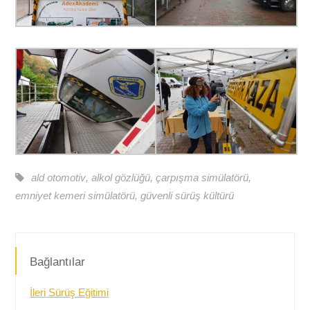
ald otomotiv
,
alkol gözlüğü
,
çarpışma simülatörü
,
emniyet kemeri simülatörü
,
güvenli sürüş kültürü
Bağlantılar
İleri Sürüş Eğitimi