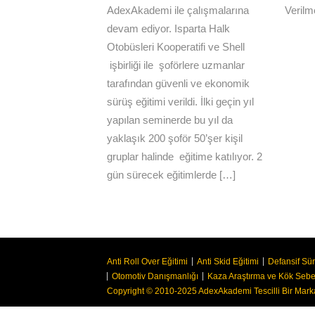
AdexAkademi ile çalışmalarına
Verilm
devam ediyor. Isparta Halk
Otobüsleri Kooperatifi ve Shell
işbirliği ile şoförlere uzmanlar
tarafından güvenli ve ekonomik
sürüş eğitimi verildi. İlki geçin yıl
yapılan seminerde bu yıl da
yaklaşık 200 şoför 50’şer kişil
gruplar halinde eğitime katılıyor. 2
gün sürecek eğitimlerde […]
Anti Roll Over Eğitimi
Anti Skid Eğitimi
Defansif Sür
Otomotiv Danışmanlığı
Kaza Araştırma ve Kök Sebe
Copyright © 2010-2025 AdexAkademi Tescilli Bir Mark