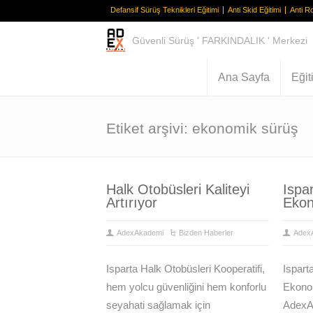
Defansif Sürüş Teknikleri Eğitimi
Anti Skid Eğitimi
Anti Ro
Güvenli Sürüş ' FARKINDALIK ' Merkezi
Ana Sayfa
Eğit
Etiket arşivi: ekonomik sürüş
Halk Otobüsleri Kaliteyi
Ispa
Artırıyor
Ekon
AdexAkademi
Bizden Haberler
Adex
Isparta Halk Otobüsleri Kooperatifi,
Ispart
hem yolcu güvenliğini hem konforlu
Ekonom
seyahati sağlamak için
AdexA