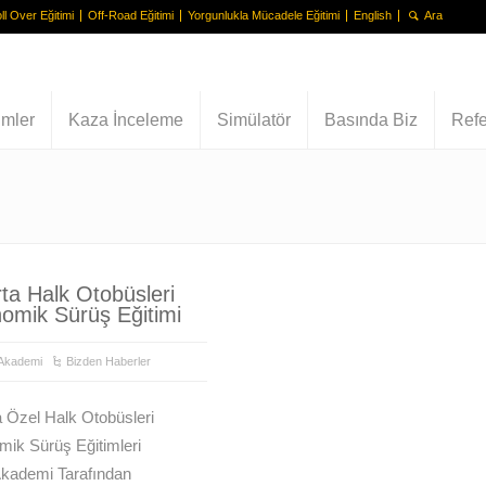
ll Over Eğitimi
Off-Road Eğitimi
Yorgunlukla Mücadele Eğitimi
English
imler
Kaza İnceleme
Simülatör
Basında Biz
Refe
rta Halk Otobüsleri
omik Sürüş Eğitimi
Akademi
Bizden Haberler
a Özel Halk Otobüsleri
ik Sürüş Eğitimleri
kademi Tarafından