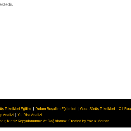
ektedir.
üş Teknikleri Eğitimi
Dolum Boşaltım Eğitimleri
Gece Sürüş Teknikleri
Off-Roa
p Analizi
Yol Risk Analizi
adır, İzinsiz Kopyalanamaz Ve Dağıtılamaz. Created by Yavuz Mercan